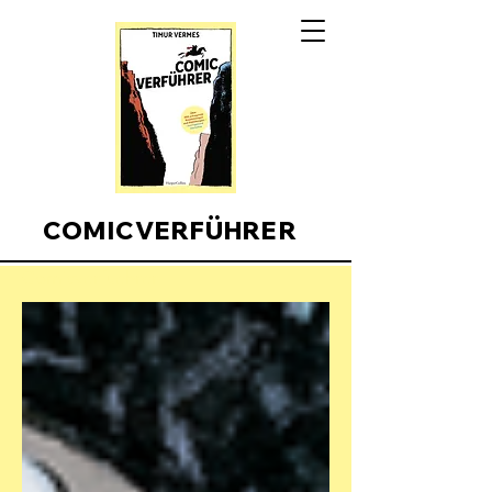
COMICVERFÜHRER
Comicverfuehrer