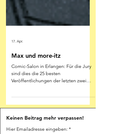
17. Apr.
Max und more-itz
Comic-Salon in Erlangen: Für die Jury
sind dies die 25 besten
Veröffentlichungen der letzten zwei
Jahre Illustration: Posy Simmonds -
Reprodukt Ein kleiner Service: Der
Erlanger Comic-Salon (4.-7. Juni) hat
seine 25 Titel für den Max-und-Moritz-
Preis 2026 nominiert. Und jetzt Sie
Keinen Beitrag mehr verpassen!