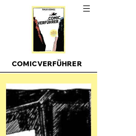
COMICVERFÜHRER
Comicverfuehrer