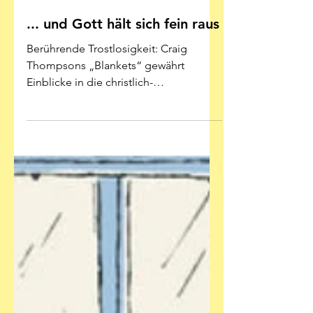
15. März
... und Gott hält sich fein raus
Berührende Trostlosigkeit: Craig
Thompsons „Blankets“ gewährt
Einblicke in die christlich-
fundamentalistischen Ecken der USA
Illustration: Craig Thompson -
Reprodukt Es ist ein ziemlicher
Brocken. Was nicht heißt, dass ich
„Blankets“ schlecht finde, im
Gegenteil. Aber: Wer ständig unter
dem „Graphic-Novel“-Begriff auf einen
dicken, gediegenen, epischen,
ernsthaften Comic hofft, sowas wie
„Krieg und Frieden“ mit Sprechblasen,
der könnte mit diesem 2003 erstmals
erschienenen Kl