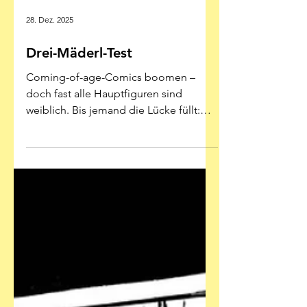
28. Dez. 2025
Drei-Mäderl-Test
Coming-of-age-Comics boomen –
doch fast alle Hauptfiguren sind
weiblich. Bis jemand die Lücke füllt:
drei Titel im Testbetrieb Illustration:
Lias Sinram - avant-verlag Ich muss
zugeben, ich bin vom Thema des
Erwachsenwerdens angefixt – und
zugleich ein bisschen enttäuscht. In
letzter Zeit schwappt es ja nicht nur
stark auf den Markt, sondern auch
gekonnt. Vor allem die Tamaki-