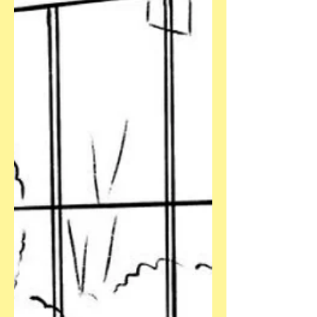
Cousinen haben den Bereich recht
geschickt und berührend ausgewertet.
Das Enttäuschende ist, das