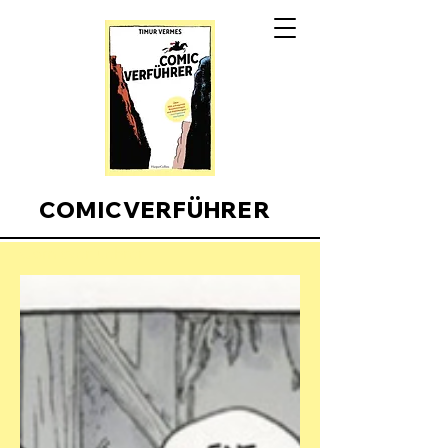
COMICVERFÜHRER
Comicverfuehrer