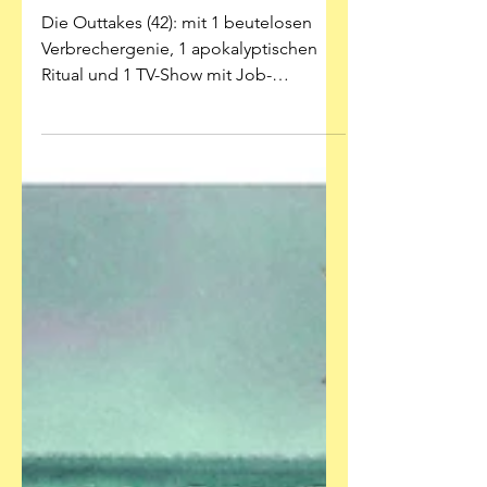
Kein Bock aufs Büro
Die Outtakes (42): mit 1 beutelosen
Verbrechergenie, 1 apokalyptischen
Ritual und 1 TV-Show mit Job-
Hauptgewinn Illustration: Jesús Alonso
Iglesisa/Doug Headline/Donald E.
Westlake - Schreiber & Leser
Erfolgloses Genie Alles sieht richtig
aus – aber es fehlt was: „Dortmunder“
ist ein weiterer Zweig der „Parker“-
Schiene, die harte Krimis im Look der
60er und 70er Jahre serviert.
Dortmunder, der Protagonist, und die
zugehörigen Romane stammen auch
aus derselben Feder von Donald