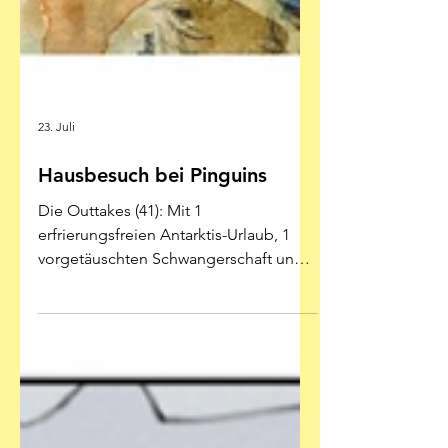
23. Juli
Hausbesuch bei Pinguins
Die Outtakes (41): Mit 1
erfrierungsfreien Antarktis-Urlaub, 1
vorgetäuschten Schwangerschaft und 1
Abflug ohne Starterlaubnis Illustration:
Emmanuel Lepage - Splitter-Verlag
Oberflächennah tiefgeschürft Mit
Emmanuel Lepage ist es immer so eine