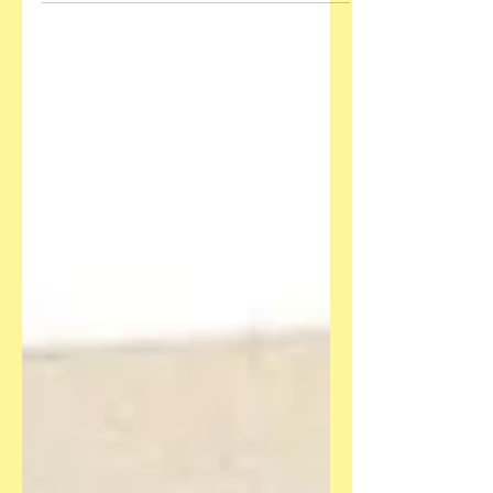
Inhalte spannend vermitteln oder lau
abarbeiten. Vier Bände nutzen die
Chance mal gut, mal besser, mal...