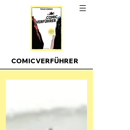
COMICVERFÜHRER
Comicverfuehrer