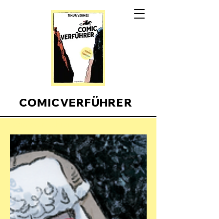
COMICVERFÜHRER
Comicverfuehrer