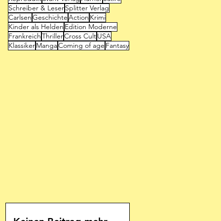
Schreiber & Leser
Splitter Verlag
Carlsen
Geschichte
Action
Krimi
Kinder als Helden
Edition Moderne
Frankreich
Thriller
Cross Cult
USA
Klassiker
Manga
Coming of age
Fantasy