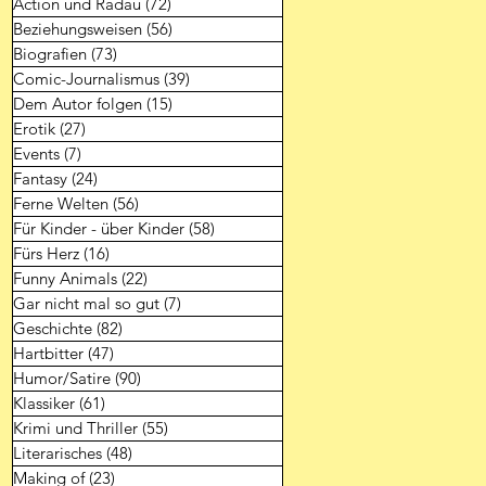
Action und Radau
(72)
72 Beiträge
Beziehungsweisen
(56)
56 Beiträge
Biografien
(73)
73 Beiträge
Comic-Journalismus
(39)
39 Beiträge
Dem Autor folgen
(15)
15 Beiträge
Erotik
(27)
27 Beiträge
Events
(7)
7 Beiträge
Fantasy
(24)
24 Beiträge
Ferne Welten
(56)
56 Beiträge
Für Kinder - über Kinder
(58)
58 Beiträge
Fürs Herz
(16)
16 Beiträge
Funny Animals
(22)
22 Beiträge
Gar nicht mal so gut
(7)
7 Beiträge
Geschichte
(82)
82 Beiträge
Hartbitter
(47)
47 Beiträge
Humor/Satire
(90)
90 Beiträge
Klassiker
(61)
61 Beiträge
Krimi und Thriller
(55)
55 Beiträge
Literarisches
(48)
48 Beiträge
Making of
(23)
23 Beiträge