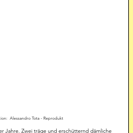
ation:  Alessandro Tota - Reprodukt
0er Jahre. Zwei träge und erschütternd dämliche 