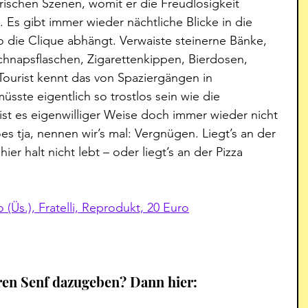
ischen Szenen, womit er die Freudlosigkeit 
 Es gibt immer wieder nächtliche Blicke in die 
 die Clique abhängt. Verwaiste steinerne Bänke, 
Schnapsflaschen, Zigarettenkippen, Bierdosen, 
 Tourist kennt das von Spaziergängen in 
üsste eigentlich so trostlos sein wie die 
st es eigenwilliger Weise doch immer wieder nicht 
üßes tja, nennen wir’s mal: Vergnügen. Liegt’s an der 
ier halt nicht lebt – oder liegt’s an der Pizza 
(Üs.), Fratelli, Reprodukt, 20 Euro
ren Senf dazugeben? Dann hier: 