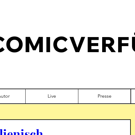
COMICVERF
Autor
Live
Presse
alienisch