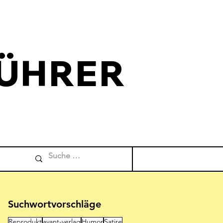
ÜHRER
Comicverfuehrer
Suchwortvorschläge
Reprodukt
avant-verlag
Humor
Satire