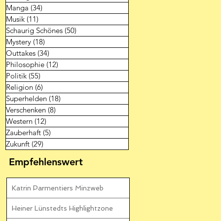
Manga
(34)
34 Beiträge
Musik
(11)
11 Beiträge
Schaurig Schönes
(50)
50 Beiträge
Mystery
(18)
18 Beiträge
Outtakes
(34)
34 Beiträge
Philosophie
(12)
12 Beiträge
Politik
(55)
55 Beiträge
Religion
(6)
6 Beiträge
Superhelden
(18)
18 Beiträge
Verschenken
(8)
8 Beiträge
Western
(12)
12 Beiträge
Zauberhaft
(5)
5 Beiträge
Zukunft
(29)
29 Beiträge
Empfehlenswert
Katrin Parmentiers Minzweb
Heiner Lünstedts Highlightzone