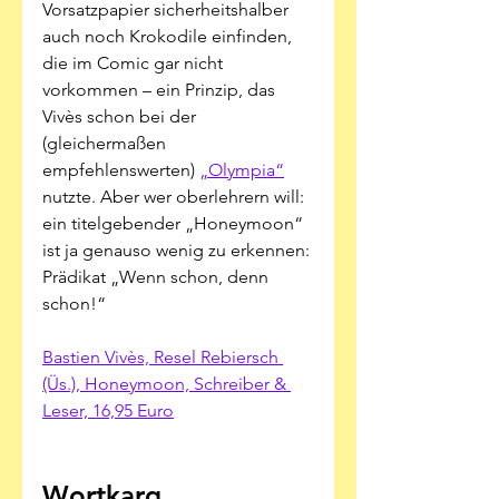
Vorsatzpapier sicherheitshalber 
auch noch Krokodile einfinden, 
die im Comic gar nicht 
vorkommen – ein Prinzip, das 
Vivès schon bei der 
(gleichermaßen 
empfehlenswerten) 
„Olympia“
nutzte. Aber wer oberlehrern will: 
ein titelgebender „Honeymoon“ 
ist ja genauso wenig zu erkennen: 
Prädikat „Wenn schon, denn 
schon!“
Bastien Vivès, Resel Rebiersch 
(Üs.), Honeymoon, Schreiber & 
Leser, 16,95 Euro
Wortkarg, 