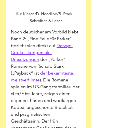
Illu: Kieran/D. Headline/R. Stark - 
Schreiber & Leser
Noch deutlicher am Vorbild klebt 
Band 2: „Eine Falle für Parker“ 
bezieht sich direkt auf 
Darwyn 
Cookes kongeniale 
Umsetzungen
 der „Parker“-
Romane von Richard Stark 
(„Payback“ ist 
der
bekannteste,
meistverfilmte
). Die Romane 
spielen im US-Gangstermilieu der 
60er/70er Jahre, zeigen einen 
eigenen, harten und wortkargen 
Kodex, ungeschönte Brutalität 
und pragmatischen 
Geschäftssinn. Der früh 
verstorbene Cooke setzte das in 