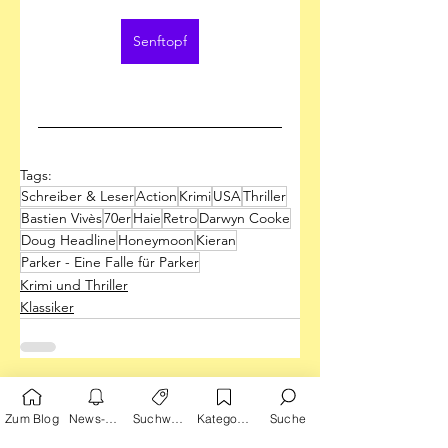
Senftopf
Tags:
Schreiber & Leser
Action
Krimi
USA
Thriller
Bastien Vivès
70er
Haie
Retro
Darwyn Cooke
Doug Headline
Honeymoon
Kieran
Parker - Eine Falle für Parker
Krimi und Thriller
Klassiker
Alle ansehen
Aktuelle Beiträge
Zum Blog
News-Alarm
Suchwörter
Kategorien
Suche