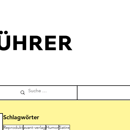
ÜHRER
Schlagwörter
Reprodukt
avant-verlag
Humor
Satire