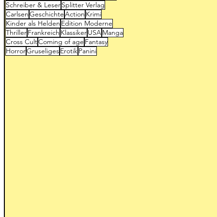
Schreiber & Leser
Splitter Verlag
Carlsen
Geschichte
Action
Krimi
Kinder als Helden
Edition Moderne
Thriller
Frankreich
Klassiker
USA
Manga
Cross Cult
Coming of age
Fantasy
Horror
Gruseliges
Erotik
Panini