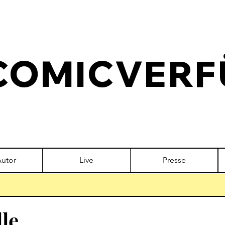
COMICVERF
Autor
Live
Presse
le