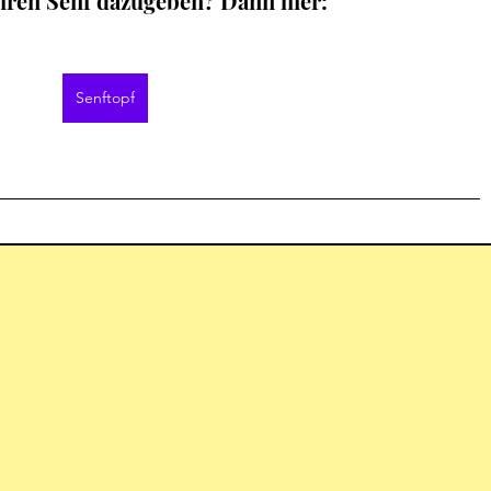
Ihren Senf dazugeben? Dann hier: 
Senftopf