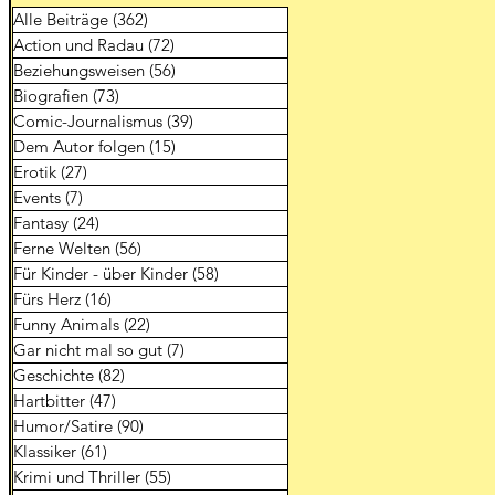
Alle Beiträge
(362)
362 Beiträge
Action und Radau
(72)
72 Beiträge
Beziehungsweisen
(56)
56 Beiträge
Biografien
(73)
73 Beiträge
Comic-Journalismus
(39)
39 Beiträge
Dem Autor folgen
(15)
15 Beiträge
Erotik
(27)
27 Beiträge
Events
(7)
7 Beiträge
Fantasy
(24)
24 Beiträge
Ferne Welten
(56)
56 Beiträge
Für Kinder - über Kinder
(58)
58 Beiträge
Fürs Herz
(16)
16 Beiträge
Funny Animals
(22)
22 Beiträge
Gar nicht mal so gut
(7)
7 Beiträge
Geschichte
(82)
82 Beiträge
Hartbitter
(47)
47 Beiträge
Humor/Satire
(90)
90 Beiträge
Klassiker
(61)
61 Beiträge
Krimi und Thriller
(55)
55 Beiträge