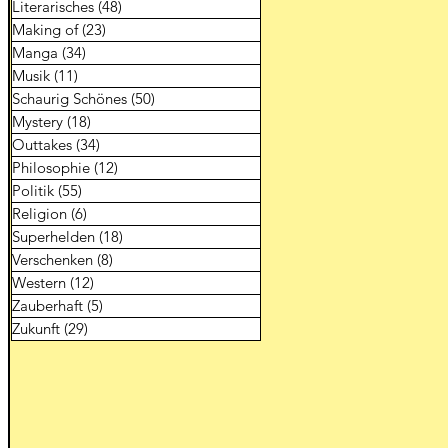
Literarisches
(48)
48 Beiträge
Making of
(23)
23 Beiträge
Manga
(34)
34 Beiträge
Musik
(11)
11 Beiträge
Schaurig Schönes
(50)
50 Beiträge
Mystery
(18)
18 Beiträge
Outtakes
(34)
34 Beiträge
Philosophie
(12)
12 Beiträge
Politik
(55)
55 Beiträge
Religion
(6)
6 Beiträge
Superhelden
(18)
18 Beiträge
Verschenken
(8)
8 Beiträge
Western
(12)
12 Beiträge
Zauberhaft
(5)
5 Beiträge
Zukunft
(29)
29 Beiträge