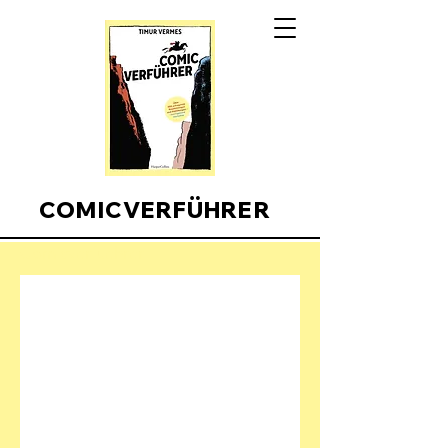
COMICVERFÜHRER
Comicverfuehrer