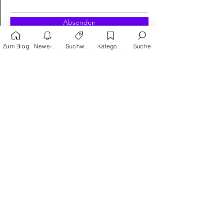
Hier Emailadresse eingeben:
Absenden
Zum Blog
News-Alarm
Suchwörter
Kategorien
Suche
Suchwortvorschläge
Reprodukt
avant-verlag
Humor
Satire
Schreiber & Leser
Splitter Verlag
Carlsen
Geschichte
Action
Kinder als Helden
Krimi
Edition Moderne
Thriller
Frankreich
Klassiker
USA
Manga
Cross Cult
Coming of age