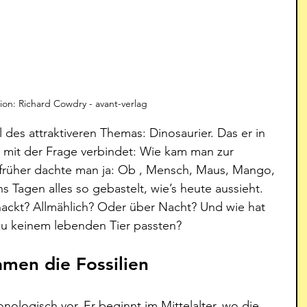
ation: Richard Cowdry - avant-verlag
 des attraktiveren Themas: Dinosaurier. Das er in 
mit der Frage verbindet: Wie kam man zur 
 früher dachte man ja: Ob , Mensch, Maus, Mango, 
hs Tagen alles so gebastelt, wie’s heute aussieht. 
ackt? Allmählich? Oder über Nacht? Und wie hat 
e zu keinem lebenden Tier passten?
men die Fossilien
nologisch vor. Er beginnt im Mittelalter, wo die 