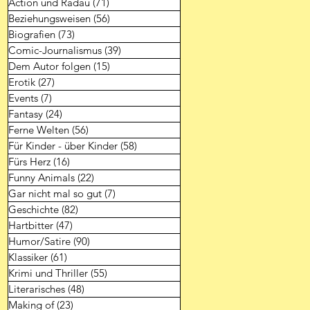
Action und Radau
(71)
71 Beiträge
Beziehungsweisen
(56)
56 Beiträge
Biografien
(73)
73 Beiträge
Comic-Journalismus
(39)
39 Beiträge
Dem Autor folgen
(15)
15 Beiträge
Erotik
(27)
27 Beiträge
Events
(7)
7 Beiträge
Fantasy
(24)
24 Beiträge
Ferne Welten
(56)
56 Beiträge
Für Kinder - über Kinder
(58)
58 Beiträge
Fürs Herz
(16)
16 Beiträge
Funny Animals
(22)
22 Beiträge
Gar nicht mal so gut
(7)
7 Beiträge
Geschichte
(82)
82 Beiträge
Hartbitter
(47)
47 Beiträge
Humor/Satire
(90)
90 Beiträge
Klassiker
(61)
61 Beiträge
Krimi und Thriller
(55)
55 Beiträge
Literarisches
(48)
48 Beiträge
Making of
(23)
23 Beiträge