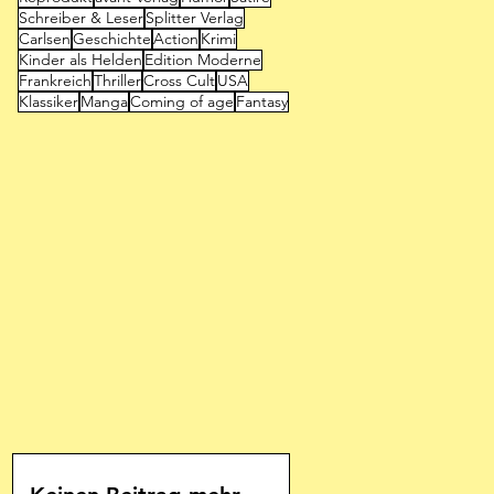
Schreiber & Leser
Splitter Verlag
Carlsen
Geschichte
Action
Krimi
Kinder als Helden
Edition Moderne
Frankreich
Thriller
Cross Cult
USA
Klassiker
Manga
Coming of age
Fantasy