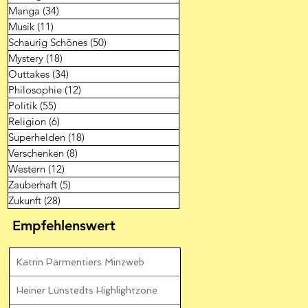
Manga
(34)
34 Beiträge
Musik
(11)
11 Beiträge
Schaurig Schönes
(50)
50 Beiträge
Mystery
(18)
18 Beiträge
Outtakes
(34)
34 Beiträge
Philosophie
(12)
12 Beiträge
Politik
(55)
55 Beiträge
Religion
(6)
6 Beiträge
Superhelden
(18)
18 Beiträge
Verschenken
(8)
8 Beiträge
Western
(12)
12 Beiträge
Zauberhaft
(5)
5 Beiträge
Zukunft
(28)
28 Beiträge
Empfehlenswert
Katrin Parmentiers Minzweb
Heiner Lünstedts Highlightzone