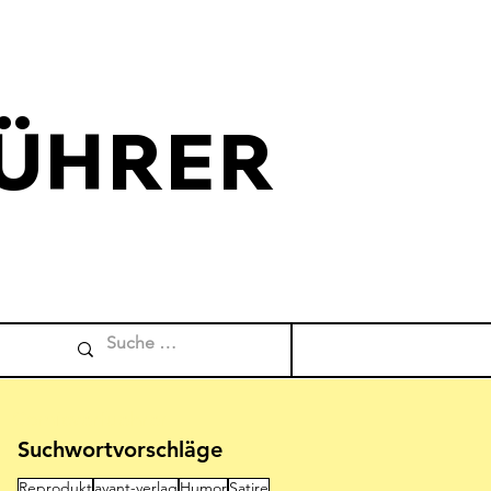
ÜHRER
Comicverfuehrer
Suchwortvorschläge
Reprodukt
avant-verlag
Humor
Satire