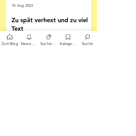
18. Aug. 2023
Zu spät verhext und zu viel
Text
Zum Blog
News-Alarm
Suchwörter
Kategorien
Suche
Die Outtakes (5): Einsame Gangster,
halbe Leben und ein Déja vu – ab hier
lesen Sie auf eigene Gefahr
Schwallender Schweiger Ein stiller...
Keinen Beitrag mehr verpassen!
Hier Emailadresse eingeben: