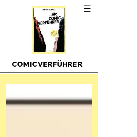
COMICVERFÜHRER
Comicverfuehrer