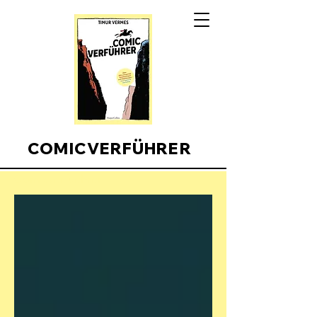
COMICVERFÜHRER
Comicverfuehrer