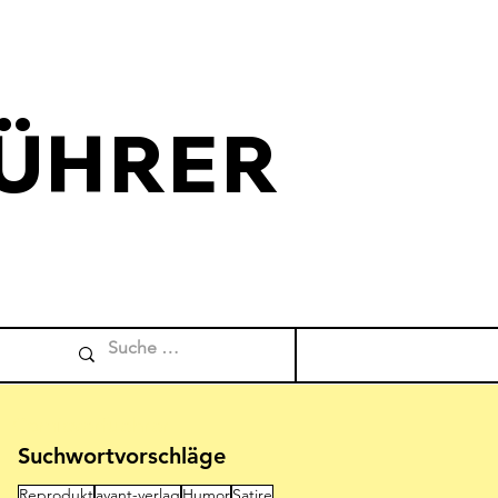
ÜHRER
Comicverfuehrer
Suchwortvorschläge
Reprodukt
avant-verlag
Humor
Satire