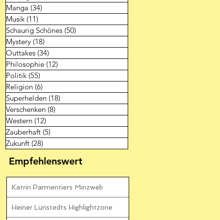
Manga
(34)
34 Beiträge
Musik
(11)
11 Beiträge
Schaurig Schönes
(50)
50 Beiträge
Mystery
(18)
18 Beiträge
Outtakes
(34)
34 Beiträge
Philosophie
(12)
12 Beiträge
Politik
(55)
55 Beiträge
Religion
(6)
6 Beiträge
Superhelden
(18)
18 Beiträge
Verschenken
(8)
8 Beiträge
Western
(12)
12 Beiträge
Zauberhaft
(5)
5 Beiträge
Zukunft
(28)
28 Beiträge
Empfehlenswert
Katrin Parmentiers Minzweb
Heiner Lünstedts Highlightzone