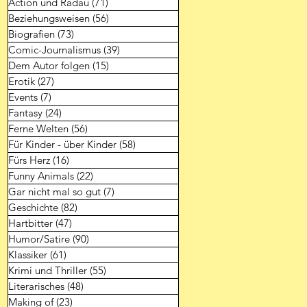
Action und Radau
(71)
71 Beiträge
Beziehungsweisen
(56)
56 Beiträge
Biografien
(73)
73 Beiträge
Comic-Journalismus
(39)
39 Beiträge
Dem Autor folgen
(15)
15 Beiträge
Erotik
(27)
27 Beiträge
Events
(7)
7 Beiträge
Fantasy
(24)
24 Beiträge
Ferne Welten
(56)
56 Beiträge
Für Kinder - über Kinder
(58)
58 Beiträge
Fürs Herz
(16)
16 Beiträge
Funny Animals
(22)
22 Beiträge
Gar nicht mal so gut
(7)
7 Beiträge
Geschichte
(82)
82 Beiträge
Hartbitter
(47)
47 Beiträge
Humor/Satire
(90)
90 Beiträge
Klassiker
(61)
61 Beiträge
Krimi und Thriller
(55)
55 Beiträge
Literarisches
(48)
48 Beiträge
Making of
(23)
23 Beiträge