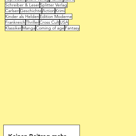
Schreiber & Leser
Splitter Verlag
Carlsen
Geschichte
Action
Krimi
Kinder als Helden
Edition Moderne
Frankreich
Thriller
Cross Cult
USA
Klassiker
Manga
Coming of age
Fantasy