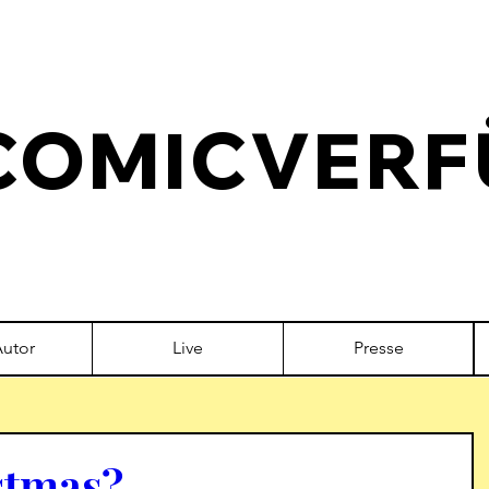
COMICVERF
Autor
Live
Presse
stmas?