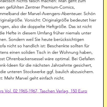
praktisch nichts falsch machen: Man geht zum 
nen gefühlten Zentner Premium-Comics, 
ammelband der Marvel-Avengers-Abenteuer. Schön 
iginalgröße. Vorsicht: Originalgröße bedeutet hier 
gen, also die doppelte Heftgröße. Das ist nicht 
die Hefte in diesem Umfang früher niemals unter 
nen. Sondern weil Sie heute berücksichtigen 
ofa nicht so handlich ist: Beschenkte sollten für 
tens einen soliden Tisch in der Wohnung haben, 
bst Ohrenbackensessel wäre optimal. Bei Gefallen 
nk-Ideen für die nächsten Jahrzehnte gesichert, 
die unteren Stockwerke ggf. baulich abzusichern. 
t: Mehr Marvel geht einfach nicht. 
s Vol. 02 1965-1967, Taschen Verlag, 150 Euro