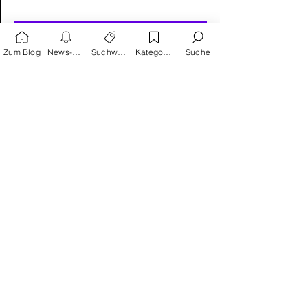
Absenden
Zum Blog
News-Alarm
Suchwörter
Kategorien
Suche
Suchwortvorschläge
Reprodukt
avant-verlag
Humor
Satire
Schreiber & Leser
Splitter Verlag
Carlsen
Geschichte
Action
Kinder als Helden
Krimi
Edition Moderne
Thriller
Frankreich
Klassiker
USA
Manga
Cross Cult
Coming of age
Fantasy
Horror
Gruseliges
Erotik
Panini