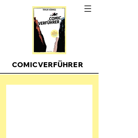
COMICVERFÜHRER
Comicverfuehrer