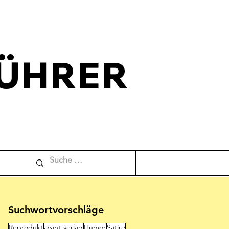
ÜHRER
Comicverfuehrer
Suchwortvorschläge
Reprodukt
avant-verlag
Humor
Satire