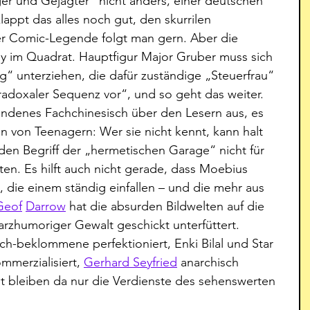
er und Gejagter“ nicht anders, einer deutschen 
lappt das alles noch gut, den skurrilen 
r Comic-Legende folgt man gern. Aber die 
y im Quadrat. Hauptfigur Major Gruber muss sich 
“ unterziehen, die dafür zuständige „Steuerfrau“ 
doxaler Sequenz vor“, und so geht das weiter. 
ndenes Fachchinesisch über den Lesern aus, es 
 von Teenagern: Wer sie nicht kennt, kann halt 
e den Begriff der „hermetischen Garage“ nicht für 
ten. Es hilft auch nicht gerade, dass Moebius 
t, die einem ständig einfallen – und die mehr aus 
Geof
Darrow
 hat die absurden Bildwelten auf die 
rzhumoriger Gewalt geschickt unterfüttert. 
ch-beklommene perfektioniert, Enki Bilal und Star 
mmerzialisiert, 
Gerhard Seyfried
 anarchisch 
st bleiben da nur die Verdienste des sehenswerten 