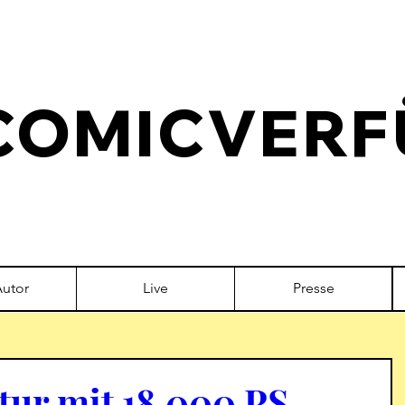
COMICVERF
Autor
Live
Presse
tur mit 18.000 PS