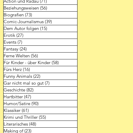
Action und Radau
(71)
71 Beiträge
Beziehungsweisen
(56)
56 Beiträge
Biografien
(73)
73 Beiträge
Comic-Journalismus
(39)
39 Beiträge
Dem Autor folgen
(15)
15 Beiträge
Erotik
(27)
27 Beiträge
Events
(7)
7 Beiträge
Fantasy
(24)
24 Beiträge
Ferne Welten
(56)
56 Beiträge
Für Kinder - über Kinder
(58)
58 Beiträge
Fürs Herz
(16)
16 Beiträge
Funny Animals
(22)
22 Beiträge
Gar nicht mal so gut
(7)
7 Beiträge
Geschichte
(82)
82 Beiträge
Hartbitter
(47)
47 Beiträge
Humor/Satire
(90)
90 Beiträge
Klassiker
(61)
61 Beiträge
Krimi und Thriller
(55)
55 Beiträge
Literarisches
(48)
48 Beiträge
Making of
(23)
23 Beiträge