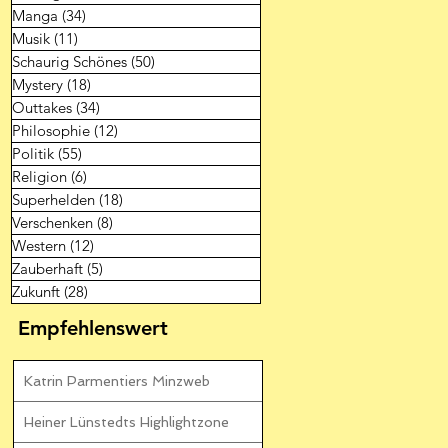
Manga
(34)
34 Beiträge
Musik
(11)
11 Beiträge
Schaurig Schönes
(50)
50 Beiträge
Mystery
(18)
18 Beiträge
Outtakes
(34)
34 Beiträge
Philosophie
(12)
12 Beiträge
Politik
(55)
55 Beiträge
Religion
(6)
6 Beiträge
Superhelden
(18)
18 Beiträge
Verschenken
(8)
8 Beiträge
Western
(12)
12 Beiträge
Zauberhaft
(5)
5 Beiträge
Zukunft
(28)
28 Beiträge
Empfehlenswert
Katrin Parmentiers Minzweb
Heiner Lünstedts Highlightzone