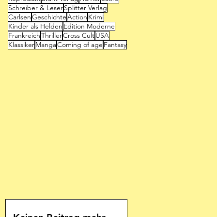
Schreiber & Leser
Splitter Verlag
Carlsen
Geschichte
Action
Krimi
Kinder als Helden
Edition Moderne
Frankreich
Thriller
Cross Cult
USA
Klassiker
Manga
Coming of age
Fantasy