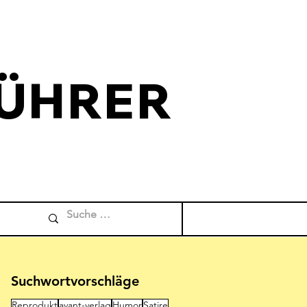
ÜHRER
Comicverfuehrer
Suchwortvorschläge
Reprodukt
avant-verlag
Humor
Satire