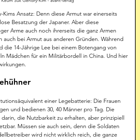
on: Keum Suk Gendry-Kim - avant-verlag
ry-Kims Ansatz: Denn diese Armut war einerseits 
ose Besatzung der Japaner. Aber diese 
ger Arme auch noch ihrerseits die ganz Armen 
ich auch bei Armut aus anderen Gründen. Während 
rd die 14-Jährige Lee bei einem Botengang von 
n Mädchen für ein Militärbordell in China. Und hier 
wirkungen. 
gehühner
titutionsäquivalent einer Legebatterie: Die Frauen 
ägen und bedienen 30, 40 Männer pro Tag. Die 
arin, die Nutzbarkeit zu erhalten, aber prinzipiell 
setzbar. Müssen sie auch sein, denn die Soldaten 
ellbetreiber wird nicht wirklich reich, die ganze 