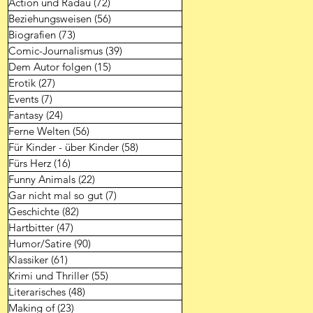
Action und Radau
(72)
72 Beiträge
Beziehungsweisen
(56)
56 Beiträge
Biografien
(73)
73 Beiträge
Comic-Journalismus
(39)
39 Beiträge
Dem Autor folgen
(15)
15 Beiträge
Erotik
(27)
27 Beiträge
Events
(7)
7 Beiträge
Fantasy
(24)
24 Beiträge
Ferne Welten
(56)
56 Beiträge
Für Kinder - über Kinder
(58)
58 Beiträge
Fürs Herz
(16)
16 Beiträge
Funny Animals
(22)
22 Beiträge
Gar nicht mal so gut
(7)
7 Beiträge
Geschichte
(82)
82 Beiträge
Hartbitter
(47)
47 Beiträge
Humor/Satire
(90)
90 Beiträge
Klassiker
(61)
61 Beiträge
Krimi und Thriller
(55)
55 Beiträge
Literarisches
(48)
48 Beiträge
Making of
(23)
23 Beiträge