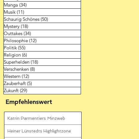
Manga
(34)
34 Beiträge
Musik
(11)
11 Beiträge
Schaurig Schönes
(50)
50 Beiträge
Mystery
(18)
18 Beiträge
Outtakes
(34)
34 Beiträge
Philosophie
(12)
12 Beiträge
Politik
(55)
55 Beiträge
Religion
(6)
6 Beiträge
Superhelden
(18)
18 Beiträge
Verschenken
(8)
8 Beiträge
Western
(12)
12 Beiträge
Zauberhaft
(5)
5 Beiträge
Zukunft
(29)
29 Beiträge
Empfehlenswert
Katrin Parmentiers Minzweb
Heiner Lünstedts Highlightzone