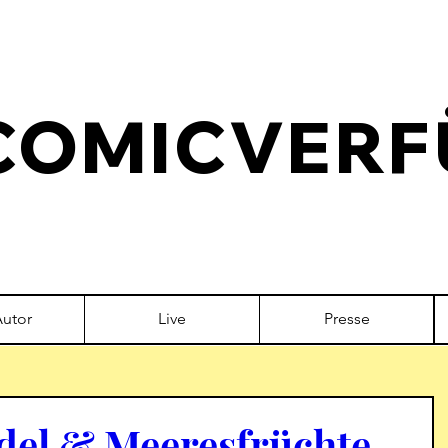
COMICVERF
Autor
Live
Presse
el & Meeresfrüchte