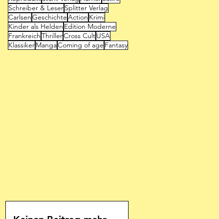
Schreiber & Leser
Splitter Verlag
Carlsen
Geschichte
Action
Krimi
Kinder als Helden
Edition Moderne
Frankreich
Thriller
Cross Cult
USA
Klassiker
Manga
Coming of age
Fantasy