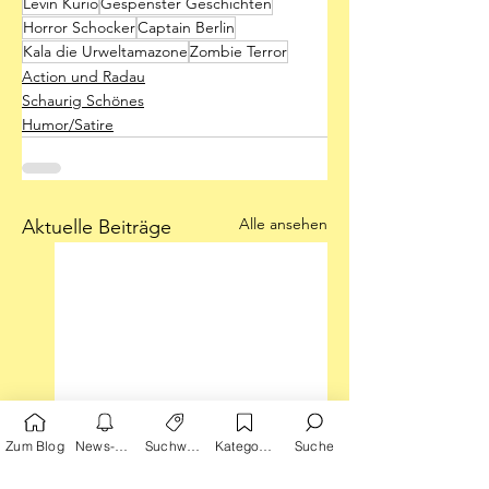
Levin Kurio
Gespenster Geschichten
Horror Schocker
Captain Berlin
Kala die Urweltamazone
Zombie Terror
Action und Radau
Schaurig Schönes
Humor/Satire
Alle ansehen
Aktuelle Beiträge
Zum Blog
News-Alarm
Suchwörter
Kategorien
Suche