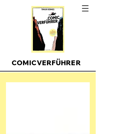
COMICVERFÜHRER
Comicverfuehrer