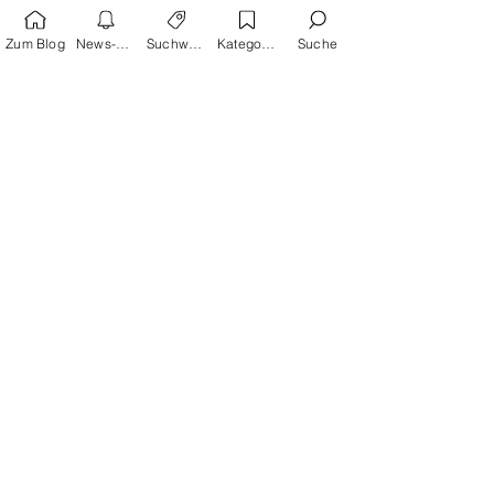
Zum Blog
News-Alarm
Suchwörter
Kategorien
Suche
Tags:
avant-verlag
LGBTQIA+
Sport
Influencer
Gesellschaft
Alison Bechdel
Feminismus
Liv Strömquist
Das Geheimnis meiner Superkraft
Kiepenheuer & Witsch
Das Orakel spricht
Selbstoptimierung
Ratgeber
Biografien
Philosophie
Alle ansehen
Aktuelle Beiträge