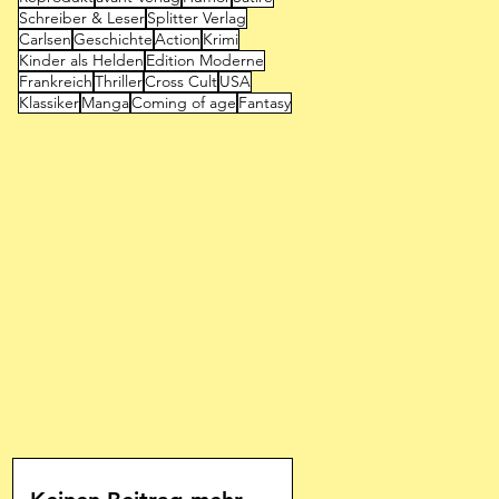
Schreiber & Leser
Splitter Verlag
Carlsen
Geschichte
Action
Krimi
Kinder als Helden
Edition Moderne
Frankreich
Thriller
Cross Cult
USA
Klassiker
Manga
Coming of age
Fantasy