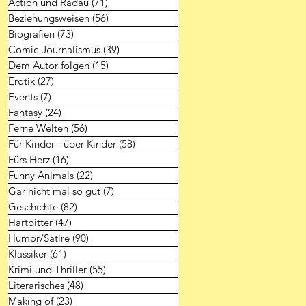
Action und Radau
(71)
71 Beiträge
Beziehungsweisen
(56)
56 Beiträge
Biografien
(73)
73 Beiträge
Comic-Journalismus
(39)
39 Beiträge
Dem Autor folgen
(15)
15 Beiträge
Erotik
(27)
27 Beiträge
Events
(7)
7 Beiträge
Fantasy
(24)
24 Beiträge
Ferne Welten
(56)
56 Beiträge
Für Kinder - über Kinder
(58)
58 Beiträge
Fürs Herz
(16)
16 Beiträge
Funny Animals
(22)
22 Beiträge
Gar nicht mal so gut
(7)
7 Beiträge
Geschichte
(82)
82 Beiträge
Hartbitter
(47)
47 Beiträge
Humor/Satire
(90)
90 Beiträge
Klassiker
(61)
61 Beiträge
Krimi und Thriller
(55)
55 Beiträge
Literarisches
(48)
48 Beiträge
Making of
(23)
23 Beiträge