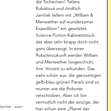
die Tschechen! 
Taťána 
Rubášová und Jindřich 
Janíček 
liefern mit „William & 
Meriwether auf wundersamer 
Expedition“ ein gewitztes 
Science-Fiction-Kabinettstück, 
das aber sehr knapp doch nicht 
ganz überzeugt. In einer 
Roboterzukunft werden William 
und Meriwether losgeschickt, 
ihre  Vorzeit zu erkunden. Das 
sieht schön aus, die ganzseitigen 
gelb-blau-grünen Panels sind so 
munter wie die Roboter 
verschroben. Aber ich bin 
vermutlich nicht der einzige, der 
Janíček - avant 
hier schon eine „Planet der 