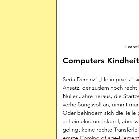
Illustra
Computers Kindheit
Seda Demiriz‘ „life in pixels“ 
Ansatz, der zudem noch recht ei
Nuller Jahre heraus, die Startz
verheißungsvoll an, nimmt munt
Oder behindern sich die Teile
anheimelnd und skurril, aber 
gelingt keine rechte Transferl
ernste Coming of age-Elemente