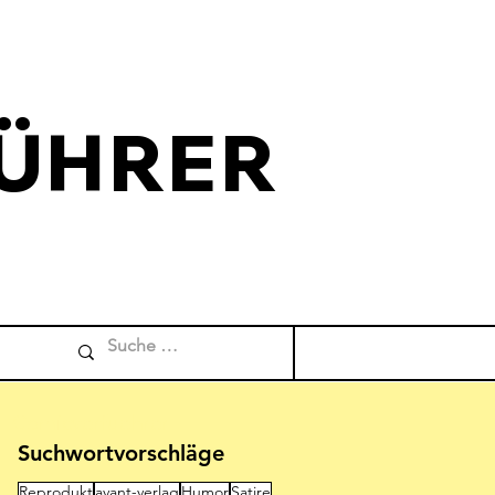
ÜHRER
Comicverfuehrer
Suchwortvorschläge
Reprodukt
avant-verlag
Humor
Satire