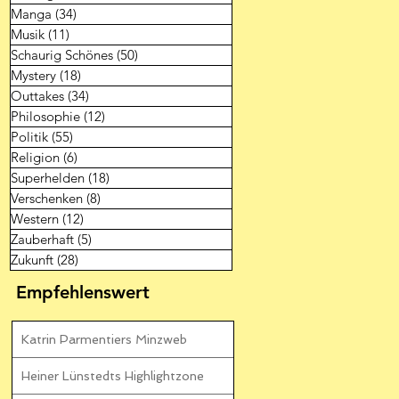
Manga
(34)
34 Beiträge
Musik
(11)
11 Beiträge
Schaurig Schönes
(50)
50 Beiträge
Mystery
(18)
18 Beiträge
Outtakes
(34)
34 Beiträge
Philosophie
(12)
12 Beiträge
Politik
(55)
55 Beiträge
Religion
(6)
6 Beiträge
Superhelden
(18)
18 Beiträge
Verschenken
(8)
8 Beiträge
Western
(12)
12 Beiträge
Zauberhaft
(5)
5 Beiträge
Zukunft
(28)
28 Beiträge
Empfehlenswert
Katrin Parmentiers Minzweb
Heiner Lünstedts Highlightzone