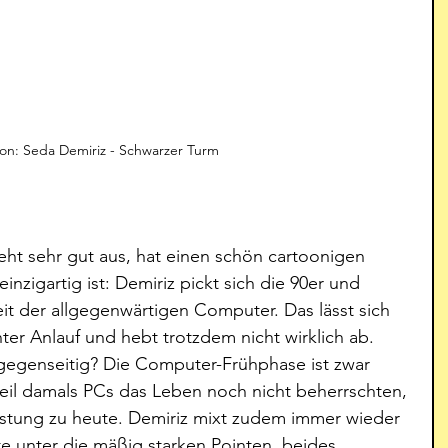
tion: Seda Demiriz - Schwarzer Turm
sieht sehr gut aus, hat einen schön cartoonigen 
nzigartig ist: Demiriz pickt sich die 90er und 
eit der allgegenwärtigen Computer. Das lässt sich 
er Anlauf und hebt trotzdem nicht wirklich ab. 
 gegenseitig? Die Computer-Frühphase ist zwar 
weil damals PCs das Leben noch nicht beherrschten, 
eistung zu heute. Demiriz mixt zudem immer wieder 
 unter die mäßig starken Pointen, beides 