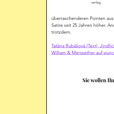
verlag
überraschenderen Pointen aus „
Satire seit 25 Jahren höher. A
trotzdem. 
Taťána Rubášová (Text), Jindřic
William & Meriwether auf wund
Sie wollen Ih