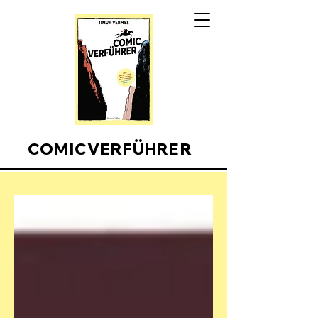
COMICVERFÜHRER
Comicverfuehrer