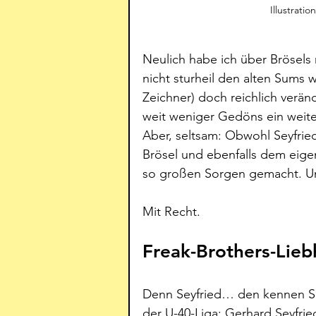
Illustrati
Neulich habe ich über Brösel
nicht sturheil den alten Sums 
Zeichner) doch reichlich veränd
weit weniger Gedöns ein weiter
Aber, seltsam: Obwohl Seyfried 
Brösel und ebenfalls dem eigen
so großen Sorgen gemacht. U
Mit Recht. 
Freak-Brothers-Lieb
Denn Seyfried… den kennen Sie
der U-40-Liga: Gerhard Seyfried