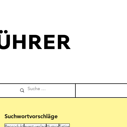
ÜHRER
Comicverfuehrer
Suchwortvorschläge
Reprodukt
avant-verlag
Humor
Satire