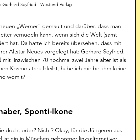
on: Gerhard Seyfried - Westend-Verlag 
s neuen „Werner“ gemault und darüber, dass man 
weiter vernudeln kann, wenn sich die Welt (samt 
ert hat. Da hatte ich bereits übersehen, dass mit 
er Altstar Neues vorgelegt hat: Gerhard Seyfried. 
mit  inzwischen 70 nochmal zwei Jahre älter ist als 
en Kosmos treu bleibt, habe ich mir bei ihm keine 
nd womit?
haber, Sponti-Ikone
 doch, oder? Nicht? Okay, für die Jüngeren aus 
 ist ein in München geborener linksalternativer, 