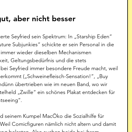
t, aber nicht besser
rte Seyfried sein Spektrum: In „Starship Eden“ 
ture Subjunkies“ schickte er sein Personal in die 
ch immer wieder dieselben Mechanismen 
eit, Geltungsbedürfnis und die stets 
bei Seyfried immer besondere Freude macht, weil 
aherkommt („Schweinefleisch-Sensation!“, „Buy 
hdünn übertrieben wie im neuen Band, wo wir 
itelheld „Zwille“ ein schönes Plakat entdecken für 
htseeing“.
und seinem Kumpel MacÖko die Sozialhilfe für 
Weil Comicfiguren nämlich nicht altern und damit 
ang belasten. Also suchen beide bei ihrem 