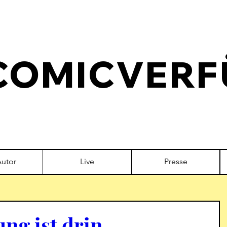
COMICVERF
Autor
Live
Presse
ng ist drin