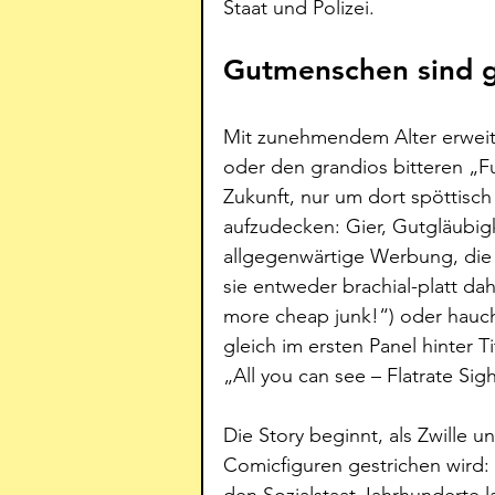
Staat und Polizei. 
Gutmenschen sind gu
Mit zunehmendem Alter erweite
oder den grandios bitteren „Fu
Zukunft, nur um dort spöttis
aufzudecken: Gier, Gutgläubigk
allgegenwärtige Werbung, die 
sie entweder brachial-platt d
more cheap junk!“) oder hauc
gleich im ersten Panel hinter T
„All you can see – Flatrate Sig
Die Story beginnt, als Zwille 
Comicfiguren gestrichen wird: 
den Sozialstaat Jahrhunderte l