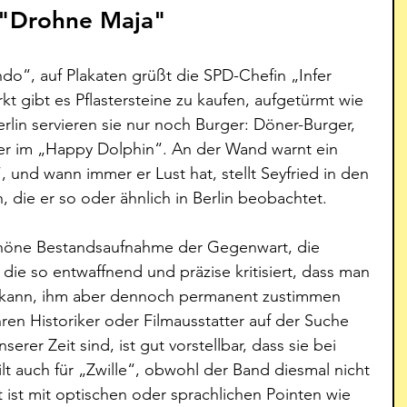
 "Drohne Maja"
o“, auf Plakaten grüßt die SPD-Chefin „Infer 
kt gibt es Pflastersteine zu kaufen, aufgetürmt wie 
erlin servieren sie nur noch Burger: Döner-Burger, 
er im „Happy Dolphin“. An der Wand warnt ein 
 und wann immer er Lust hat, stellt Seyfried in den 
 die er so oder ähnlich in Berlin beobachtet.
schöne Bestandsaufnahme der Gegenwart, die 
die so entwaffnend und präzise kritisiert, dass man 
in kann, ihm aber dennoch permanent zustimmen 
en Historiker oder Filmausstatter auf der Suche 
rer Zeit sind, ist gut vorstellbar, dass sie bei 
lt auch für „Zwille“, obwohl der Band diesmal nicht 
 ist mit optischen oder sprachlichen Pointen wie 