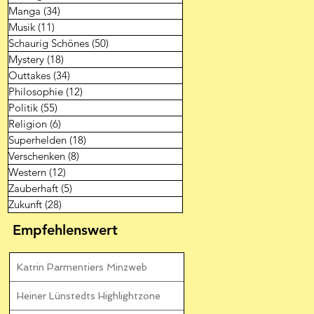
Manga
(34)
34 Beiträge
Musik
(11)
11 Beiträge
Schaurig Schönes
(50)
50 Beiträge
Mystery
(18)
18 Beiträge
Outtakes
(34)
34 Beiträge
Philosophie
(12)
12 Beiträge
Politik
(55)
55 Beiträge
Religion
(6)
6 Beiträge
Superhelden
(18)
18 Beiträge
Verschenken
(8)
8 Beiträge
Western
(12)
12 Beiträge
Zauberhaft
(5)
5 Beiträge
Zukunft
(28)
28 Beiträge
Empfehlenswert
Katrin Parmentiers Minzweb
Heiner Lünstedts Highlightzone