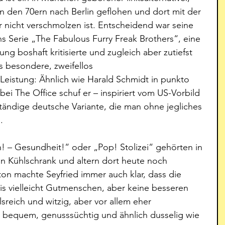
in den 70ern nach Berlin geflohen und dort mit der 
 nicht verschmolzen ist. Entscheidend war seine 
s Serie „The Fabulous Furry Freak Brothers“, eine 
g boshaft kritisierte und zugleich aber zutiefst 
ds besondere, zweifellos 
eistung: Ähnlich wie Harald Schmidt in punkto 
ei The Office schuf er – inspiriert vom US-Vorbild 
tändige deutsche Variante, die man ohne jegliches 
. 
! – Gesundheit!“ oder „Pop! Stolizei“ gehörten in 
n Kühlschrank und altern dort heute noch 
ton machte Seyfried immer auch klar, dass die 
is vielleicht Gutmenschen, aber keine besseren 
sreich und witzig, aber vor allem eher 
 bequem, genusssüchtig und ähnlich dusselig wie 