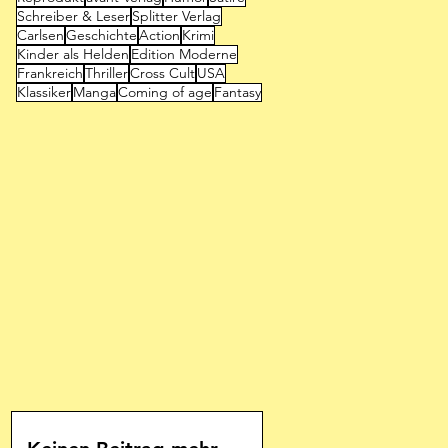
Schreiber & Leser
Splitter Verlag
Carlsen
Geschichte
Action
Krimi
Kinder als Helden
Edition Moderne
Frankreich
Thriller
Cross Cult
USA
Klassiker
Manga
Coming of age
Fantasy