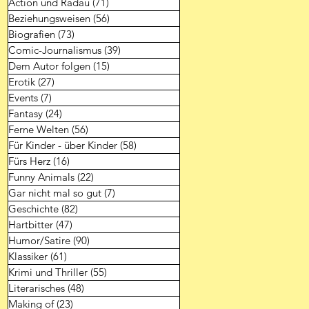
Action und Radau
(71)
71 Beiträge
Beziehungsweisen
(56)
56 Beiträge
Biografien
(73)
73 Beiträge
Comic-Journalismus
(39)
39 Beiträge
Dem Autor folgen
(15)
15 Beiträge
Erotik
(27)
27 Beiträge
Events
(7)
7 Beiträge
Fantasy
(24)
24 Beiträge
Ferne Welten
(56)
56 Beiträge
Für Kinder - über Kinder
(58)
58 Beiträge
Fürs Herz
(16)
16 Beiträge
Funny Animals
(22)
22 Beiträge
Gar nicht mal so gut
(7)
7 Beiträge
Geschichte
(82)
82 Beiträge
Hartbitter
(47)
47 Beiträge
Humor/Satire
(90)
90 Beiträge
Klassiker
(61)
61 Beiträge
Krimi und Thriller
(55)
55 Beiträge
Literarisches
(48)
48 Beiträge
Making of
(23)
23 Beiträge