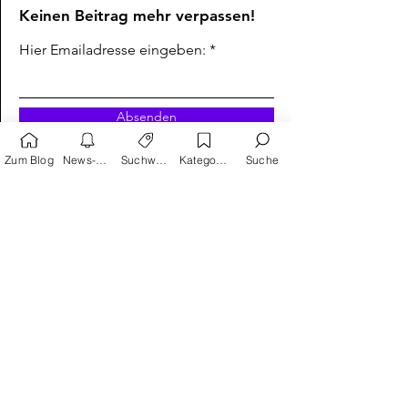
Keinen Beitrag mehr verpassen!
Hier Emailadresse eingeben:
Absenden
Zum Blog
News-Alarm
Suchwörter
Kategorien
Suche
Suchwortvorschläge
Reprodukt
avant-verlag
Humor
Satire