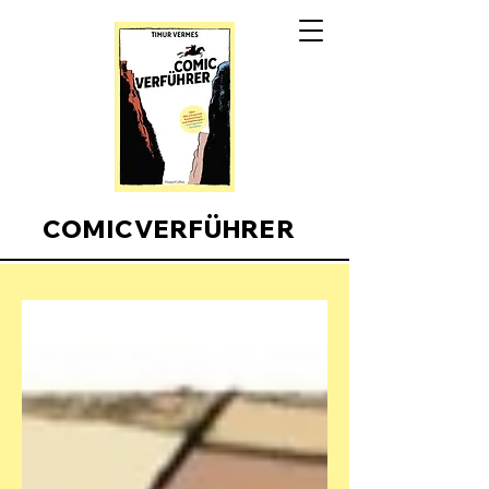
COMICVERFÜHRER
Comicverfuehrer