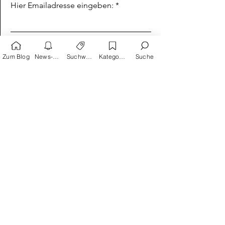
Keinen Beitrag mehr verpassen!
Hier Emailadresse eingeben:
Zum Blog
News-Alarm
Suchwörter
Kategorien
Suche
Absenden
Suchwortvorschläge
Reprodukt
avant-verlag
Humor
Satire
Schreiber & Leser
Splitter Verlag
Carlsen
Geschichte
Action
Kinder als Helden
Krimi