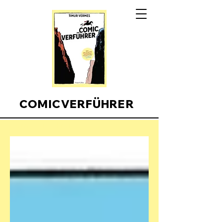
COMICVERFÜHRER
Comicverfuehrer