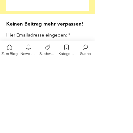
einer ansehnlichen Trantüte
Illustration:...
Keinen Beitrag mehr verpassen!
Hier Emailadresse eingeben:
Zum Blog
News-Alarm
Suchwörter
Kategorien
Suche
Absenden