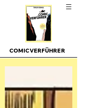
COMICVERFÜHRER
Comicverfuehrer