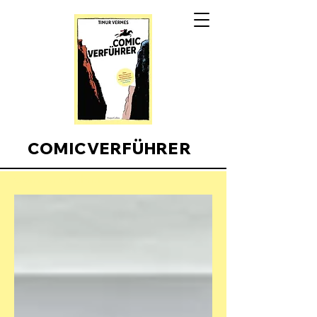
COMICVERFÜHRER
Comicverfuehrer