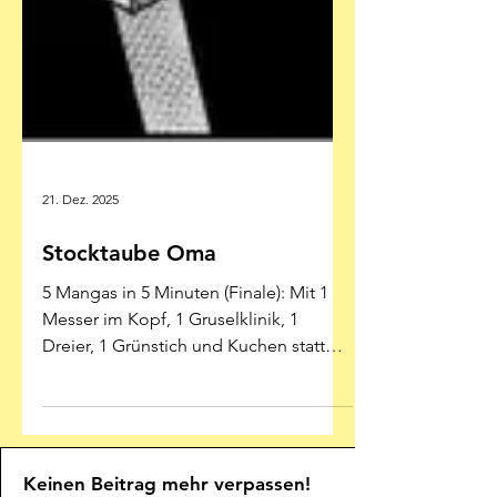
21. Dez. 2025
Stocktaube Oma
5 Mangas in 5 Minuten (Finale): Mit 1
Messer im Kopf, 1 Gruselklinik, 1
Dreier, 1 Grünstich und Kuchen statt
Brot Illustration: Masaya
Hokazono/Seima Taniguchi - Manga
Cult Die Rache des Opfers Zwiespältig,
aber eigen: In „Pumpkin Night“ bricht