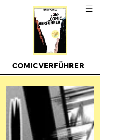
COMICVERFÜHRER
Comicverfuehrer