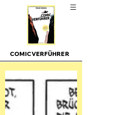
COMICVERFÜHRER
Comicverfuehrer