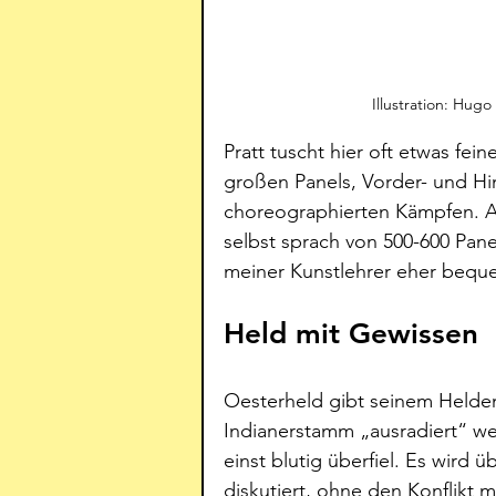
Illustration: Hug
Pratt tuscht hier oft etwas fei
großen Panels, Vorder- und Hi
choreographierten Kämpfen. Al
selbst sprach von 500-600 Pane
meiner Kunstlehrer eher bequ
Held mit Gewissen
Oesterheld gibt seinem Helden a
Indianerstamm „ausradiert“ we
einst blutig überfiel. Es wird
diskutiert, ohne den Konflikt m