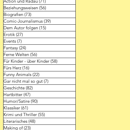
Action und Radau
(71)
71 Beiträge
Beziehungsweisen
(56)
56 Beiträge
Biografien
(73)
73 Beiträge
Comic-Journalismus
(39)
39 Beiträge
Dem Autor folgen
(15)
15 Beiträge
Erotik
(27)
27 Beiträge
Events
(7)
7 Beiträge
Fantasy
(24)
24 Beiträge
Ferne Welten
(56)
56 Beiträge
Für Kinder - über Kinder
(58)
58 Beiträge
Fürs Herz
(16)
16 Beiträge
Funny Animals
(22)
22 Beiträge
Gar nicht mal so gut
(7)
7 Beiträge
Geschichte
(82)
82 Beiträge
Hartbitter
(47)
47 Beiträge
Humor/Satire
(90)
90 Beiträge
Klassiker
(61)
61 Beiträge
Krimi und Thriller
(55)
55 Beiträge
Literarisches
(48)
48 Beiträge
Making of
(23)
23 Beiträge