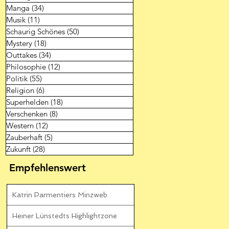
Manga
(34)
34 Beiträge
Musik
(11)
11 Beiträge
Schaurig Schönes
(50)
50 Beiträge
Mystery
(18)
18 Beiträge
Outtakes
(34)
34 Beiträge
Philosophie
(12)
12 Beiträge
Politik
(55)
55 Beiträge
Religion
(6)
6 Beiträge
Superhelden
(18)
18 Beiträge
Verschenken
(8)
8 Beiträge
Western
(12)
12 Beiträge
Zauberhaft
(5)
5 Beiträge
Zukunft
(28)
28 Beiträge
Empfehlenswert
Katrin Parmentiers Minzweb
Heiner Lünstedts Highlightzone