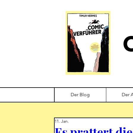
Der Blog
Der 
11. Jan.
Es prattert di