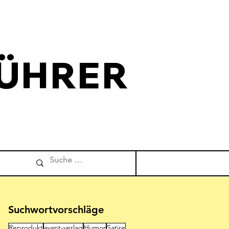
ÜHRER
Comicverfuehrer
Suchwortvorschläge
Reprodukt
avant-verlag
Humor
Satire