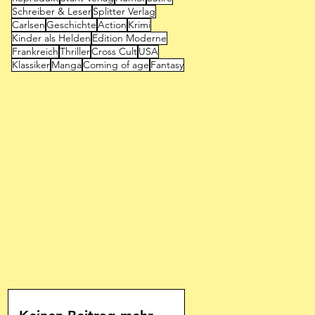
Schreiber & Leser
Splitter Verlag
Carlsen
Geschichte
Action
Krimi
Kinder als Helden
Edition Moderne
Frankreich
Thriller
Cross Cult
USA
Klassiker
Manga
Coming of age
Fantasy