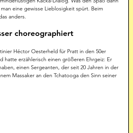
minderlustigen Kacka-Dialog. Was den Spaß dann 
l man eine gewisse Lieblosigkeit spürt. Beim 
 das anders.
sser choreographiert
nier Héctor Oesterheld für Pratt in den 50er 
d hatte erzählerisch einen größeren Ehrgeiz: Er 
aben, einen Sergeanten, der seit 20 Jahren in der 
einem Massaker an den Tchatooga den Sinn seiner 