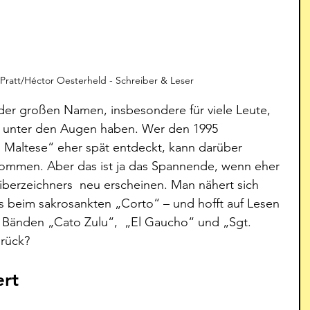
o Pratt/Héctor Oesterheld - Schreiber & Leser
r der großen Namen, insbesondere für viele Leute, 
e unter den Augen haben. Wer den 1995 
 Maltese“ eher spät entdeckt, kann darüber 
ommen. Aber das ist ja das Spannende, wenn eher 
iberzeichners  neu erscheinen. Man nähert sich 
 beim sakrosankten „Corto“ – und hofft auf Lesen 
n Bänden „Cato Zulu“,  „El Gaucho“ und „Sgt. 
urück?
ert