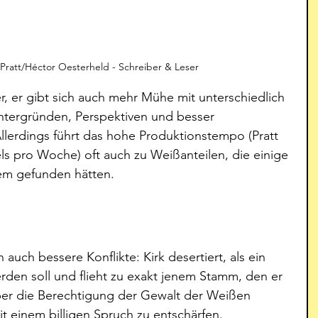
o Pratt/Héctor Oesterheld - Schreiber & Leser
ner, er gibt sich auch mehr Mühe mit unterschiedlich 
ntergründen, Perspektiven und besser 
lerdings führt das hohe Produktionstempo (Pratt 
ls pro Woche) oft auch zu Weißanteilen, die einige 
em gefunden hätten. 
uch bessere Konflikte: Kirk desertiert, als ein 
rden soll und flieht zu exakt jenem Stamm, den er 
 über die Berechtigung der Gewalt der Weißen 
it einem billigen Spruch zu entschärfen. 