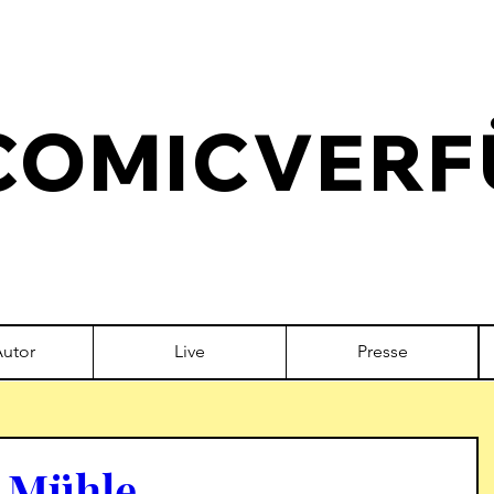
COMICVERF
Autor
Live
Presse
e Mühle