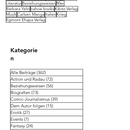
Literatur
Beziehungsweisen
80er
Barbara Yelin
bahoe books
Kibitz-Verlag
Musik
Carlsen Manga
Italien
Krieg
Egmont Ehapa Verlag
Kategorie
n
Alle Beiträge
(362)
362 Beiträge
Action und Radau
(72)
72 Beiträge
Beziehungsweisen
(56)
56 Beiträge
Biografien
(73)
73 Beiträge
Comic-Journalismus
(39)
39 Beiträge
Dem Autor folgen
(15)
15 Beiträge
Erotik
(27)
27 Beiträge
Events
(7)
7 Beiträge
Fantasy
(24)
24 Beiträge