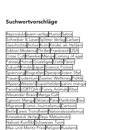
Suchwortvorschläge
Reprodukt
avant-verlag
Humor
Satire
Schreiber & Leser
Splitter Verlag
Carlsen
Geschichte
Action
Krimi
Kinder als Helden
Edition Moderne
Thriller
Frankreich
USA
Cross Cult
Klassiker
Manga
Coming of age
Fantasy
Horror
Gruseliges
Erotik
Panini
Zukunft
Kinder
Japan
Science Fiction
Spannung
Biografien
Dystopie
Joann Sfar
Frauen
Judentum
Zweiter Weltkrieg
Politik
Mystery
Western
Superhelden
panini manga
Parodie
LGBTQIA+
Funny Animals
Alter
Alexander Braun
Manga Cult
Egmont Manga
Diktatur
Paris
Hartbitter
Sex
Migration
Comic-Journalismus
Cartoon
Berlin
Lewis Trondheim
Nationalsozialismus
Knesebeck Verlag
Taiyo Matsumoto
Nahost-Konflikt
Schwarzer Turm
Max-und-Moritz-Preis
Religion
Russland