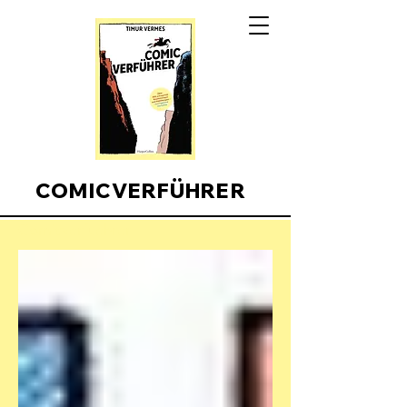
COMICVERFÜHRER
Comicverfuehrer