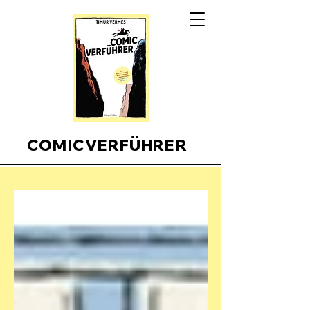
COMICVERFÜHRER
Comicverfuehrer