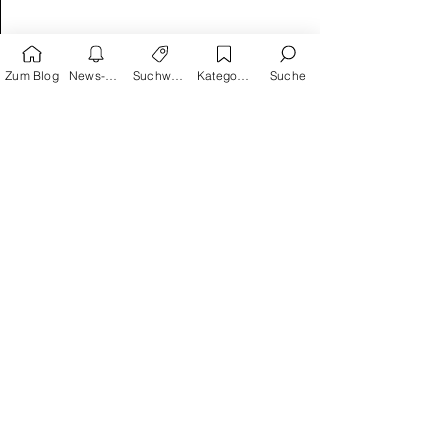
Hier Emailadresse eingeben:
Zum Blog
News-Alarm
Suchwörter
Kategorien
Suche
Absenden
Suchwortvorschläge
Reprodukt
avant-verlag
Humor
Satire
Schreiber & Leser
Splitter Verlag
Carlsen
Geschichte
Action
Kinder als Helden
Krimi
Edition Moderne
Thriller
Frankreich
Klassiker