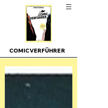
COMICVERFÜHRER
Comicverfuehrer