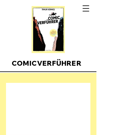
COMICVERFÜHRER
Comicverfuehrer