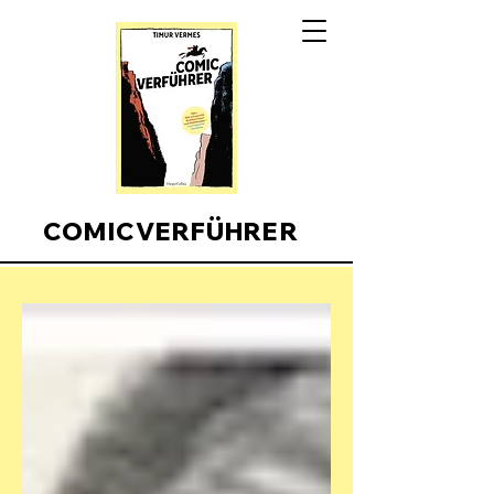
COMICVERFÜHRER
Comicverfuehrer