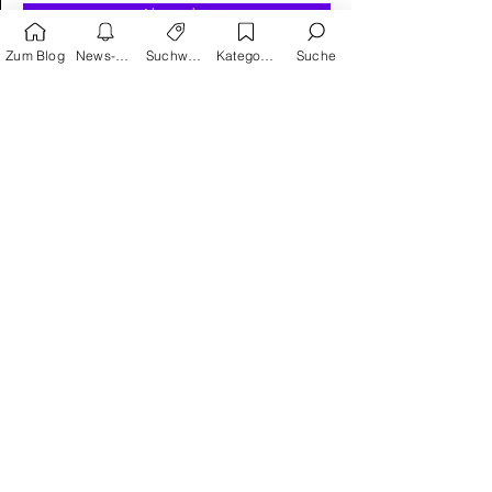
Absenden
Zum Blog
News-Alarm
Suchwörter
Kategorien
Suche
Suchwortvorschläge
Reprodukt
avant-verlag
Humor
Satire
Schreiber & Leser
Splitter Verlag
Carlsen
Geschichte
Action
Kinder als Helden
Krimi
Edition Moderne
Thriller
Frankreich
Klassiker
USA
Manga
Cross Cult
Coming of age
Fantasy
Horror
Gruseliges
Erotik
Panini
Zukunft
Kinder
Japan
Science Fiction