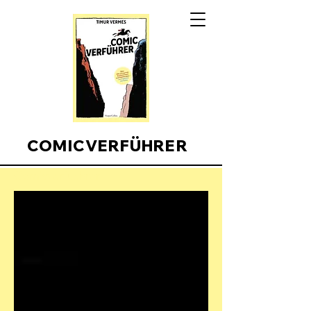
COMICVERFÜHRER
Comicverfuehrer