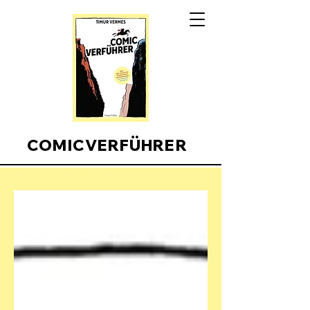
COMICVERFÜHRER
Comicverfuehrer