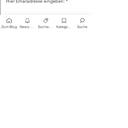
Keinen Beitrag mehr verpassen!
Hier Emailadresse eingeben:
Zum Blog
News-Alarm
Suchwörter
Kategorien
Suche
Absenden
Suchwortvorschläge
Reprodukt
avant-verlag
Humor
Satire
Schreiber & Leser
Splitter Verlag
Carlsen
Geschichte
Action
Krimi
Kinder als Helden
Edition Moderne
Thriller
Frankreich
USA