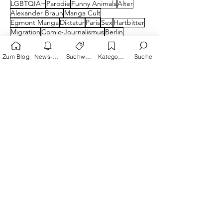
Frauen
Judentum
Zweiter Weltkrieg
Mystery
Politik
Western
Superhelden
panini manga
LGBTQIA+
Parodie
Funny Animals
Alter
Alexander Braun
Manga Cult
Egmont Manga
Diktatur
Paris
Sex
Hartbitter
Migration
Comic-Journalismus
Berlin
Zum Blog
News-Alarm
Suchwörter
Kategorien
Suche
Lewis Trondheim
Cartoon
Knesebeck Verlag
Nahost-Konflikt
Taiyo Matsumoto
Nationalsozialismus
Schwarzer Turm
Max-und-Moritz-Preis
Russland
Religion
Literatur
Beziehungsweisen
80er
Barbara Yelin
bahoe books
Kibitz-Verlag
Carlsen Manga
Musik
Italien
Krieg
Egmont Ehapa Verlag
Kategorie
n
Alle Beiträge
(361)
361 Beiträge