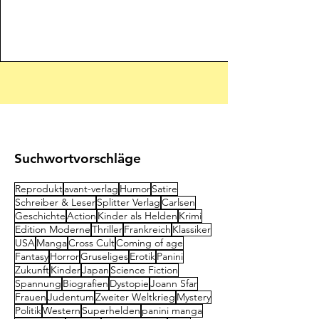
Absenden
Suchwortvorschläge
Reprodukt
avant-verlag
Humor
Satire
Schreiber & Leser
Splitter Verlag
Carlsen
Geschichte
Action
Kinder als Helden
Krimi
Edition Moderne
Thriller
Frankreich
Klassiker
USA
Manga
Cross Cult
Coming of age
Fantasy
Horror
Gruseliges
Erotik
Panini
Zukunft
Kinder
Japan
Science Fiction
Spannung
Biografien
Dystopie
Joann Sfar