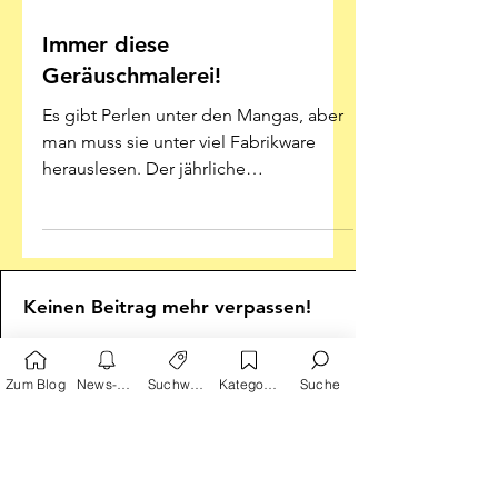
23. März 2020
Immer diese
Geräuschmalerei!
Es gibt Perlen unter den Mangas, aber
man muss sie unter viel Fabrikware
herauslesen. Der jährliche
Selbstversuch mit Fernostcomics
führt...
Keinen Beitrag mehr verpassen!
Zum Blog
News-Alarm
Suchwörter
Kategorien
Suche
Hier Emailadresse eingeben:
Absenden