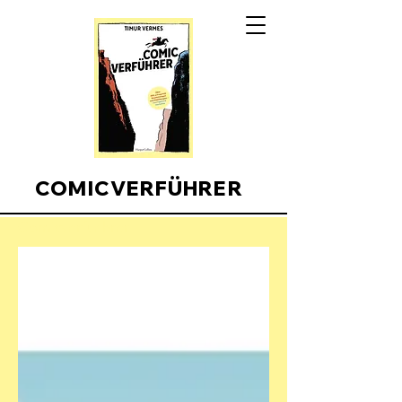
COMICVERFÜHRER
Comicverfuehrer