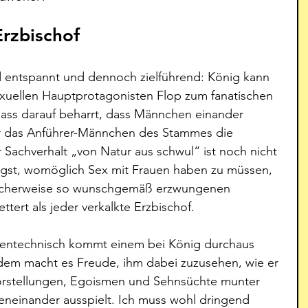
Erzbischof
d entspannt und dennoch zielführend: König kann 
xuellen Hauptprotagonisten Flop zum fanatischen 
ss darauf beharrt, dass Männchen einander 
r das Anführer-Männchen des Stammes die 
achverhalt „von Natur aus schwul“ ist noch nicht 
ngst, womöglich Sex mit Frauen haben zu müssen, 
tischerweise so wunschgemäß erzwungenen 
tert als jeder verkalkte Erzbischof. 
ntentechnisch kommt einem bei König durchaus 
zdem macht es Freude, ihm dabei zuzusehen, wie er 
rstellungen, Egoismen und Sehnsüchte munter 
neinander ausspielt. Ich muss wohl dringend 