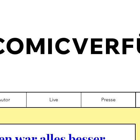
COMICVERF
Autor
Live
Presse
n war alles besser