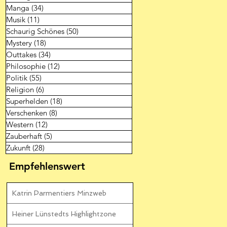
Manga
(34)
34 Beiträge
Musik
(11)
11 Beiträge
Schaurig Schönes
(50)
50 Beiträge
Mystery
(18)
18 Beiträge
Outtakes
(34)
34 Beiträge
Philosophie
(12)
12 Beiträge
Politik
(55)
55 Beiträge
Religion
(6)
6 Beiträge
Superhelden
(18)
18 Beiträge
Verschenken
(8)
8 Beiträge
Western
(12)
12 Beiträge
Zauberhaft
(5)
5 Beiträge
Zukunft
(28)
28 Beiträge
Empfehlenswert
Katrin Parmentiers Minzweb
Heiner Lünstedts Highlightzone