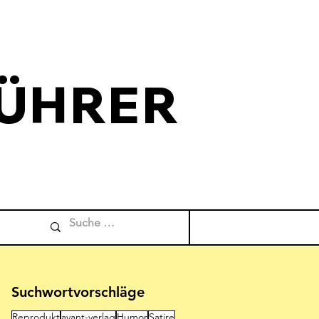
ÜHRER
Comicverfuehrer
Suchwortvorschläge
Reprodukt
avant-verlag
Humor
Satire