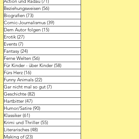
Action und Radau
(71)
71 Beiträge
Beziehungsweisen
(56)
56 Beiträge
Biografien
(73)
73 Beiträge
Comic-Journalismus
(39)
39 Beiträge
Dem Autor folgen
(15)
15 Beiträge
Erotik
(27)
27 Beiträge
Events
(7)
7 Beiträge
Fantasy
(24)
24 Beiträge
Ferne Welten
(56)
56 Beiträge
Für Kinder - über Kinder
(58)
58 Beiträge
Fürs Herz
(16)
16 Beiträge
Funny Animals
(22)
22 Beiträge
Gar nicht mal so gut
(7)
7 Beiträge
Geschichte
(82)
82 Beiträge
Hartbitter
(47)
47 Beiträge
Humor/Satire
(90)
90 Beiträge
Klassiker
(61)
61 Beiträge
Krimi und Thriller
(55)
55 Beiträge
Literarisches
(48)
48 Beiträge
Making of
(23)
23 Beiträge