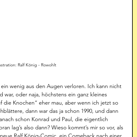
lustration: Ralf König - Rowohlt
 ein wenig aus den Augen verloren. Ich kann nicht 
d war, oder naja, höchstens ein ganz kleines 
uf die Knochen“ eher mau, aber wenn ich jetzt so 
blättere, dann war das ja schon 1990, und dann 
anach schon Konrad und Paul, die eigentlich 
an lag’s also dann? Wieso kommt’s mir so vor, als 
neue Ralf König-Comic, ein Comeback nach einer 