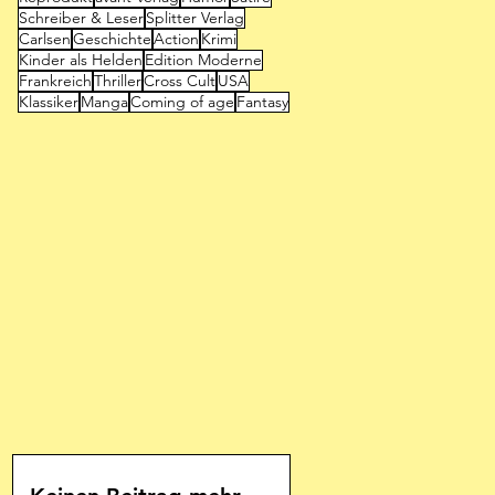
Schreiber & Leser
Splitter Verlag
Carlsen
Geschichte
Action
Krimi
Kinder als Helden
Edition Moderne
Frankreich
Thriller
Cross Cult
USA
Klassiker
Manga
Coming of age
Fantasy