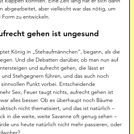
 klappen könnten. Eine Zeit lang hat er sich dann 
n abgearbeitet, aber vielleicht war das nötig, um 
re Form zu entwickeln.
aufrecht gehen ist ungesund
ptet König in „Stehaufmännchen“, begann, als die 
gen. Und die Debatten darüber, ob man nun auf 
tersteigen und aufrecht gehen, die lässt er 
und Stehgegnern führen, und das auch noch 
 sinnvollen Punkt vorbei. Entscheidende 
hr Sex, Feuer taugt nichts, aufrecht gehen ist 
war alles besser. Ob es überhaupt noch Bäume 
tisch nicht thematisiert, und das ist natürlich – 
ck in die weite, weite Savanne oft genug sehen – 
rde uns heute natürlich nicht mehr passieren, oder 
ndwoher?