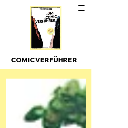
COMICVERFÜHRER
Comicverfuehrer