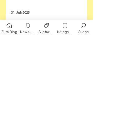
31. Juli 2025
Zum Blog
News-Alarm
Suchwörter
Kategorien
Suche
Abgefüllte Träume
Die Outtakes (30): Kindgerechte
Gespenster, Kneipen-Konversationen
und Wünschen mit kleinen Fehlern
Illustration: Taiyo Matsumoto -...
Keinen Beitrag mehr verpassen!
Hier Emailadresse eingeben: