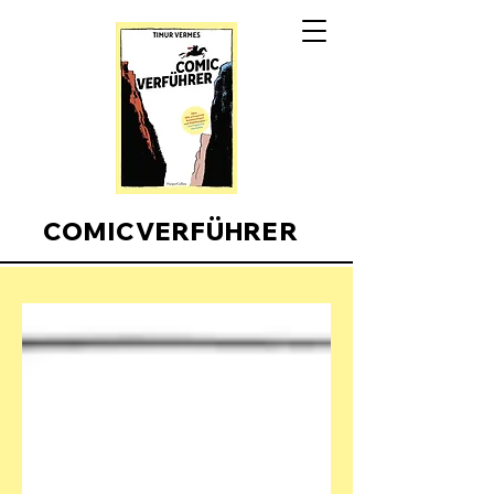
COMICVERFÜHRER
Comicverfuehrer