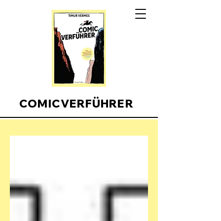
COMICVERFÜHRER
Comicverfuehrer