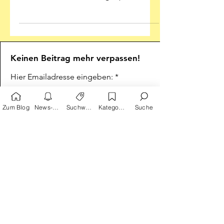
unterschiedlich alten Augenpaaren
Ordentliche Comics für...
Keinen Beitrag mehr verpassen!
Hier Emailadresse eingeben:
Zum Blog
News-Alarm
Suchwörter
Kategorien
Suche
Absenden