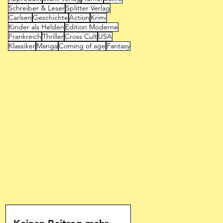
Schreiber & Leser
Splitter Verlag
Carlsen
Geschichte
Action
Krimi
Kinder als Helden
Edition Moderne
Frankreich
Thriller
Cross Cult
USA
Klassiker
Manga
Coming of age
Fantasy