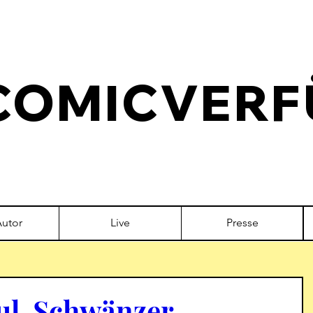
COMICVERF
Autor
Live
Presse
ul-Schwänzer