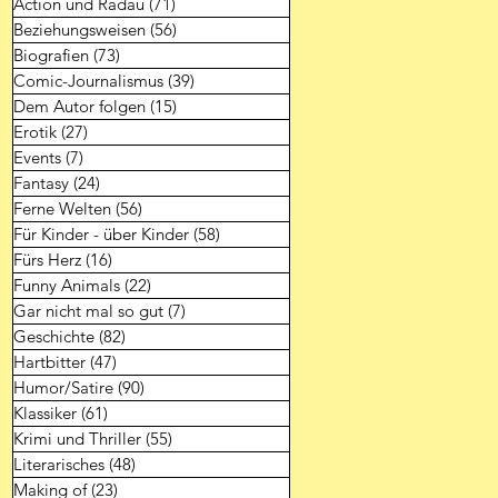
Action und Radau
(71)
71 Beiträge
Beziehungsweisen
(56)
56 Beiträge
Biografien
(73)
73 Beiträge
Comic-Journalismus
(39)
39 Beiträge
Dem Autor folgen
(15)
15 Beiträge
Erotik
(27)
27 Beiträge
Events
(7)
7 Beiträge
Fantasy
(24)
24 Beiträge
Ferne Welten
(56)
56 Beiträge
Für Kinder - über Kinder
(58)
58 Beiträge
Fürs Herz
(16)
16 Beiträge
Funny Animals
(22)
22 Beiträge
Gar nicht mal so gut
(7)
7 Beiträge
Geschichte
(82)
82 Beiträge
Hartbitter
(47)
47 Beiträge
Humor/Satire
(90)
90 Beiträge
Klassiker
(61)
61 Beiträge
Krimi und Thriller
(55)
55 Beiträge
Literarisches
(48)
48 Beiträge
Making of
(23)
23 Beiträge