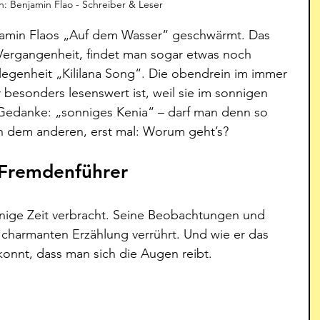
ion: Benjamin Flao - Schreiber & Leser
njamin Flaos „Auf dem Wasser“ geschwärmt. Das 
Vergangenheit, findet man sogar etwas noch 
egenheit „Kililana Song“. Die obendrein im immer 
esonders lesenswert ist, weil sie im sonnigen 
er Gedanke: „sonniges Kenia“ – darf man denn so 
ach dem anderen, erst mal: Worum geht’s? 
 Fremdenführer
einige Zeit verbracht. Seine Beobachtungen und 
 charmanten Erzählung verrührt. Und wie er das 
onnt, dass man sich die Augen reibt. 