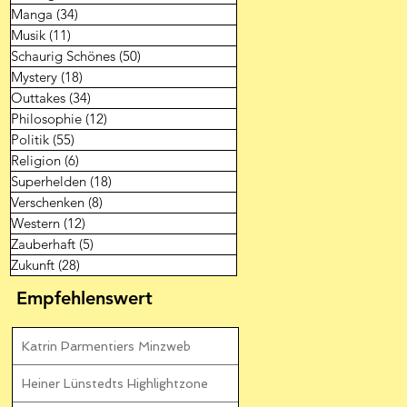
Manga
(34)
34 Beiträge
Musik
(11)
11 Beiträge
Schaurig Schönes
(50)
50 Beiträge
Mystery
(18)
18 Beiträge
Outtakes
(34)
34 Beiträge
Philosophie
(12)
12 Beiträge
Politik
(55)
55 Beiträge
Religion
(6)
6 Beiträge
Superhelden
(18)
18 Beiträge
Verschenken
(8)
8 Beiträge
Western
(12)
12 Beiträge
Zauberhaft
(5)
5 Beiträge
Zukunft
(28)
28 Beiträge
Empfehlenswert
Katrin Parmentiers Minzweb
Heiner Lünstedts Highlightzone