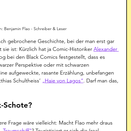
ion: Benjamin Flao - Schreiber & Leser
nisch gebrochene Geschichte, bei der man erst gar 
 sie ist: Kürzlich hat ja Comic-Historiker 
Alexander 
og bei den Black Comics festgestellt, dass es 
hwarzer Perspektive oder mit schwarzen 
 eine aufgeweckte, rasante Erzählung, unbefangen 
thias Schultheiss’ 
„Haie von Lagos“
. Darf man das, 
k-Schote?  
sere Frage wäre vielleicht: Macht Flao mehr draus 
 
„Traumschiff“
? Touristisiert er sich die (real 