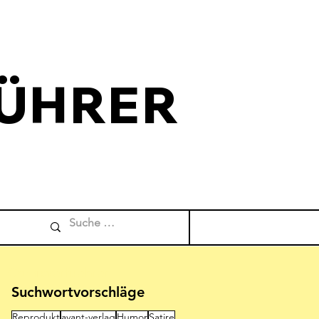
ÜHRER
Comicverfuehrer
Suchwortvorschläge
Reprodukt
avant-verlag
Humor
Satire