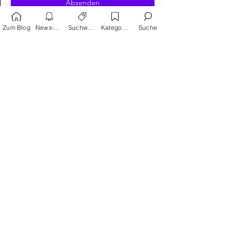
Absenden
Zum Blog
News-Alarm
Suchwörter
Kategorien
Suche
Suchwortvorschläge
Reprodukt
avant-verlag
Humor
Satire
Schreiber & Leser
Splitter Verlag
Carlsen
Geschichte
Action
Kinder als Helden
Krimi
Edition Moderne
Thriller
Frankreich
Klassiker
USA
Manga
Cross Cult
Coming of age
Fantasy
Horror
Gruseliges
Erotik
Panini
Zukunft
Kinder
Japan
Science Fiction