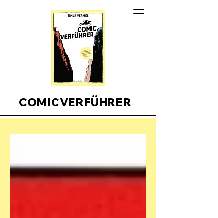
COMICVERFÜHRER
Comicverfuehrer