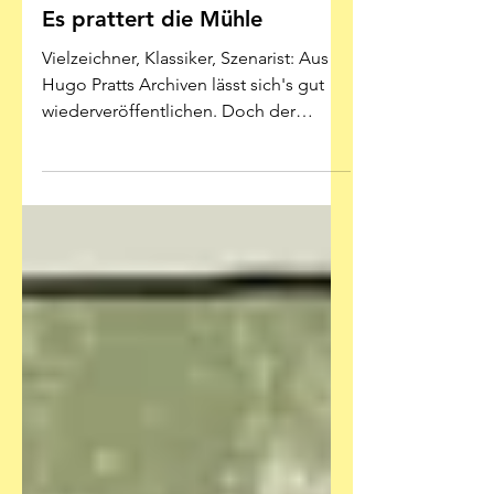
11. Jan.
Es prattert die Mühle
Vielzeichner, Klassiker, Szenarist: Aus
Hugo Pratts Archiven lässt sich's gut
wiederveröffentlichen. Doch der
Altmeister bleibt dreifach
Geschmackssache Illustration: Hugo
Pratt/Héctor Oesterheld - Schreiber &
Leser Hugo Pratt ist zweifellos einer
der großen Namen, insbesondere für
viele Leute, die schon ein paar
Jahresringe unter den Augen haben.
Wer den 1995 verstorbenen Vater von
„Corto Maltese“ eher spät entdeckt,
kann darüber manchmal etwas ins
Grübeln kommen. Aber das i