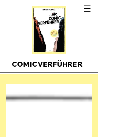
COMICVERFÜHRER
Comicverfuehrer