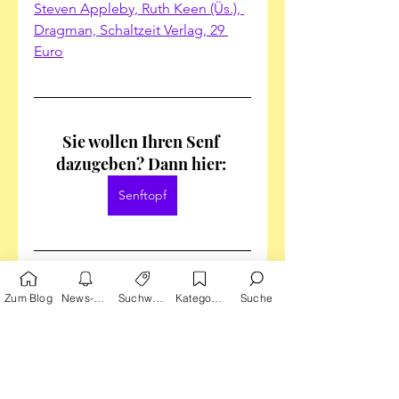
Steven Appleby, Ruth Keen (Üs.), 
Dragman, Schaltzeit Verlag, 29 
Euro
Sie wollen Ihren Senf 
dazugeben? Dann hier: 
Senftopf
Tags:
Zum Blog
News-Alarm
Suchwörter
Kategorien
Suche
Reprodukt
Humor
Superhelden
Parodie
Max-und-Moritz-Preis
Schaltzeit Verlag
Steven Appleby
Dragman
Ruth Keen
Ulrich Pröfrock
Zanzim
Hubert
In der Haut eines Mannes
Frédéric Leutelier