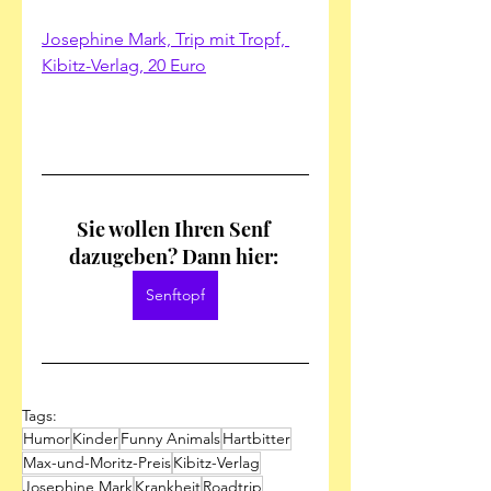
Josephine Mark, Trip mit Tropf, 
Kibitz-Verlag, 20 Euro
Sie wollen Ihren Senf 
dazugeben? Dann hier: 
Senftopf
Tags:
Humor
Kinder
Funny Animals
Hartbitter
Max-und-Moritz-Preis
Kibitz-Verlag
Josephine Mark
Krankheit
Roadtrip