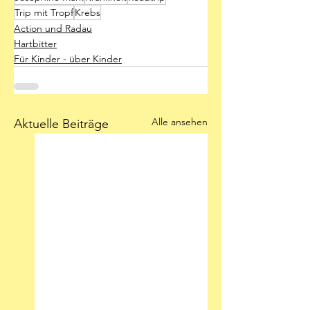
Trip mit Tropf
Krebs
Action und Radau
Hartbitter
Für Kinder - über Kinder
Alle ansehen
Aktuelle Beiträge