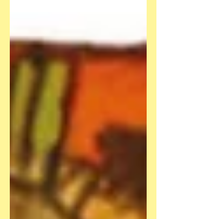
Didier Conrad/Fabcaro - Egmont Ob
es stimmt, was in der „Süddeutschen“
steht ? Für den neuen Band „Asterix in
Lusitanien“ soll Zeichner Didier Conrad
schon mal angefangen haben, bevor
Texter Fabcaro sein Szenario liefert.
Weil Conrad 15 Monate zum Zeichnen
braucht, Fabcaro aber nur sechs zum
Texten. Zeichner und Texter müssen
also ni