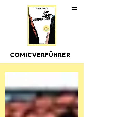
COMICVERFÜHRER
Comicverfuehrer