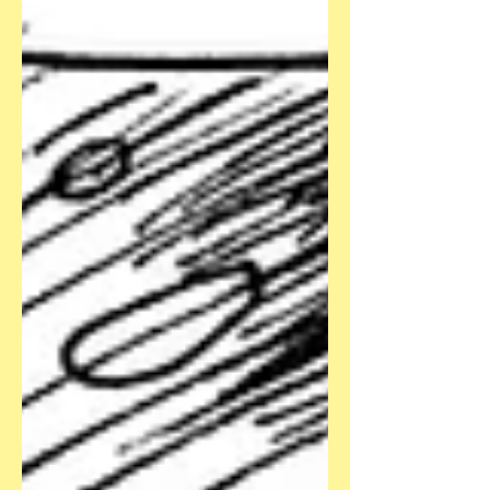
müsste Illustration: Fabien Tillon/Fréwé
- bahoe books Rambo, gar nicht mal so
gut getroffen. Stimmt. Schon das erste
Bild hier ist gar nicht so besonders,
aber das ist diesmal egal: Weil die
Geschichte einfach gut ist. Das gibt’s
und wenn man die hat, kann man auch
mal mit der Kunst eher
bedarfsorientiert arbeiten. Wie in „Der
Di