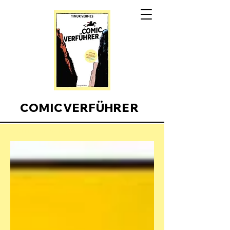
COMICVERFÜHRER
Comicverfuehrer